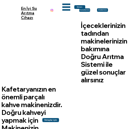
En İyi Su
İletişim
Ürünlerimiz
Hizmetlerimiz
Arıtma
Cihazı
İçeceklerinizin
tadından
makinelerinizin
bakımına
Doğru Arıtma
Sistemi ile
güzel sonuçlar
alırsınız
Kafetaryanızın en
önemli parçalı
kahve makinenizdir.
Doğru kahveyi
yapmak için
Detaylar için
Makinenizin