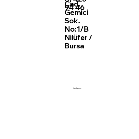
Cad.
94 46
Gemici
Sok.
No:1/B
Nilüfer /
Bursa
Kuruluşudur.