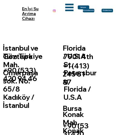
En İyi Su
İletişim
Ürünlerimiz
Hizmetlerimiz
Arıtma
Cihazı
İstanbul ve
Florida
Tüm Türkiye
/ U.S.A
Göztepe
7901 4th
Mah.
St.
+1 (413)
+90 (533)
Ömerpaşa
Petersbur
245 81
420 94 46
sok. No:
g
87
65/8
Florida /
Kadıköy /
U.S.A
İstanbul
Bursa
Konak
Mah.
+90 (53
Konak
3) 420