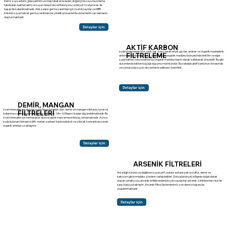
Deniz suyu arıtımı, gıda sektörü ve meşrubat prosesleri, doğal içme suyu hazırlama
fabrikaları, bakteri alımı ve suyun dolaylı dezenfeksiyonu ve birçok özel proses de
başarı ile kullanılmaktadır. Atık suların geri kazanımları için özel dizaynlar ve MBR
kökenli, suyun tekrar geri kazanılmasına yönelik proseslerde sistemlerin can damarını
oluşturmaktadır.
Detaylar için
AKTİF KARBON
suda istenmeyen klor, renk, tat , koku veren eriyik gazlar, artıklar ve organik maddelerin
FİLTRELEME
arıtımı için kullanılır. Çünkü, aktif karbon organik maddeyi bünyesinde biriktirir ve eğer
suda bakteri varsa bakteri bu organik maddeyi besin olarak kullanarak üreyebilir. Bu gibi
durumlarda bakteri kaçağı oluşumu mümkündür. Bu sebeple aktif karbonun öncesinde
ve sonrasında suyun dezenfekte edilmesi önemlidir.
Detaylar için
DEMİR, MANGAN
özel mineraller sayesinde; suda 5ppm’e kadar olan demir ve mangan miktarını, içme ve
FİLTRELERİ
kullanma suyu standartlarına (Fe=0,2 ppm - Mn= 0,05ppm) kadar düşürebilmektedir. Bu
özel mineraller için herhangi bir ekstra rejent malzemeye ihtiyaç olmamaktadır. Ayrıca
suda bulunan hidrojen sülfit, metan, serbest karbondioksit ve yüksek konsantrasyonda
organik artıkları uzaklaştırır.
Detaylar için
ARSENİK FİLTRELERİ
Arseniğin türünü ve dağılımını suyun pH’ı, redoks potansiyeli ve sülfür, demir ve
kalsiyum gibi kompleks iyonların varlığı belirler. Dünyada birçok bölgede doğal olarak
oluşan yeraltı suyu arsenik kirliliği nedeniyle çok sayıda kişi arsenik zehirlenmesi riski ile
karşı karşıya kalmıştır. Arsenik Filtre Sistemlerimiz son derece başarıyla
uygulanmaktadır
Detaylar için