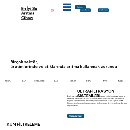
En İyi Su
İletişim
Ürünlerimiz
Hizmetlerimiz
Arıtma
Cihazı
Birçok sektör,
üretimlerinde ve atıklarında arıtma kullanmak zorunda
TARIM
TEKSTİL
KİMYA
MİKROELEKTRİK
İLAÇ
HİZMET
ENERJİ
TURİZM
ULTRAFİLTRASYON
SİSTEMLERİ
Deniz suyu arıtımı, gıda sektörü ve meşrubat prosesleri, doğal içme suyu hazırlama
fabrikaları, bakteri alımı ve suyun dolaylı dezenfeksiyonu ve birçok özel proses de
başarı ile kullanılmaktadır. Atık suların geri kazanımları için özel dizaynlar ve MBR
kökenli, suyun tekrar geri kazanılmasına yönelik proseslerde sistemlerin can damarını
oluşturmaktadır.
Detaylar için
KUM FİLTRELEME