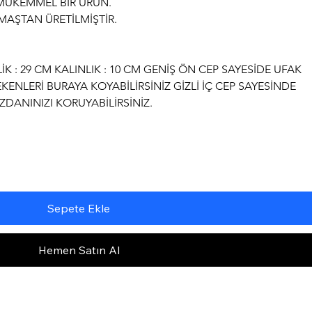
MÜKEMMEL BİR ÜRÜN.
AŞTAN ÜRETİLMİŞTİR.
İK : 29 CM KALINLIK : 10 CM GENİŞ ÖN CEP SAYESİDE UFAK 
ENLERİ BURAYA KOYABİLİRSİNİZ GİZLİ İÇ CEP SAYESİNDE 
ZDANINIZI KORUYABİLİRSİNİZ.
Sepete Ekle
Hemen Satın Al