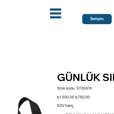
İletişim
GÜNLÜK SI
Stok
Stok kodu:
ST00610
kodu:
ST00610
Orijinal
İndirimli
₺1.500,00
₺750,00
fiyat
fiyat
KDV hariç