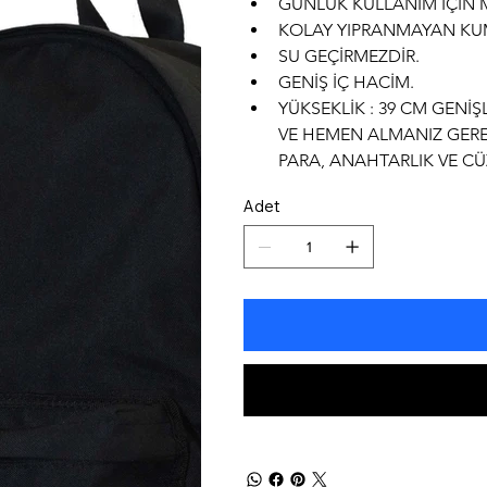
GÜNLÜK KULLANIM İÇİN 
KOLAY YIPRANMAYAN KUM
SU GEÇİRMEZDİR.
GENİŞ İÇ HACİM.
YÜKSEKLİK : 39 CM GENİŞL
VE HEMEN ALMANIZ GEREK
PARA, ANAHTARLIK VE CÜ
Adet